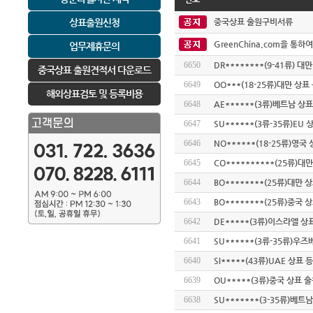
상표출원신청
중국상표 출원구비서류
GreenChina.com을 통
업무제휴문의
6650
DR********(9-41류) 대
중국상표 출원견적서 다운로드
6649
OO***(18-25류)대만 상표
해외상표검토 및 등록비용
6648
AE******(3류)베트남 상
6647
SU******(3류-35류)EU
6646
NO******(18-25류)영국
6645
CO**********(25류)대
6644
BO********(25류)대만 
6643
BO********(25류)중국 
6642
DE*****(3류)이스라엘 상
6641
SU******(3류-35류)우
6640
SI*****(43류)UAE 상표 
6639
OU*****(3류)중국 상표 
6638
SU*******(3-35류)베트