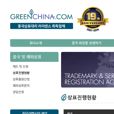
회사소개
중국 화장품 위생허가
중국 및 해외상표
제도 및 신청
상표진행현황
상표출원신청
해외상표문의
상담신청
상표진행현황
중문라벨시안 제작
번호