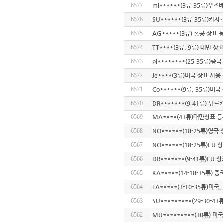
6577
mi******(3류-35류)우
6576
SU******(3류-35류)카
6575
AG*****(3류) 홍콩 상표 
6574
TT****(3류, 9류) 대만 
6573
pi********(25-35류)중
6572
Je****(3류)미국 상표 사용
6571
Co******(9류, 35류)미
6570
DR*******(9-41류) 
6569
MA****(43류)대만상표 
6568
NO******(18-25류)영국
6567
NO******(18-25류)EU
6566
DR*******(9-41류)EU 
6565
KA*****(14-18-35류) 
6564
FA*****(3-10-35류)미국
6563
SU*********(29-30-4
6562
MU*********(30류) 미