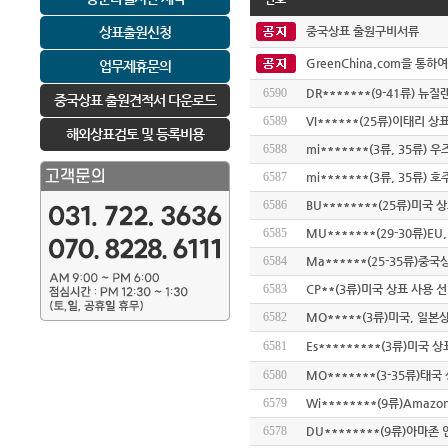
상표출원신청
중국상표 출원구비서류
GreenChina.com을 통
업무제휴문의
6590
DR*******(9-41류) 뉴
중국상표 출원견적서 다운로드
6589
VI******(25류)이태리 상
해외상표검토 및 등록비용
6588
mi*******(3류, 35류
6587
mi*******(3류, 35류) 
6586
BU********(25류)미국 상표
6585
MU*******(29-30류)E
6584
Ma******(25-35류)중
6583
CP**(3류)미국 상표 사용 
6582
MO*****(3류)미국, 일본상표
6581
Es*********(3류)미국 상
6580
MO*******(3-35류)태국
6579
Wi********(9류)Amaz
6578
DU********(9류)아마존