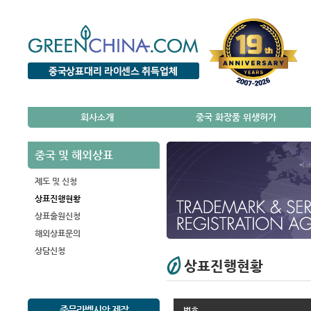
회사소개
중국 화장품 위생허가
중국 및 해외상표
제도 및 신청
상표진행현황
상표출원신청
해외상표문의
상담신청
상표진행현황
중문라벨시안 제작
번호