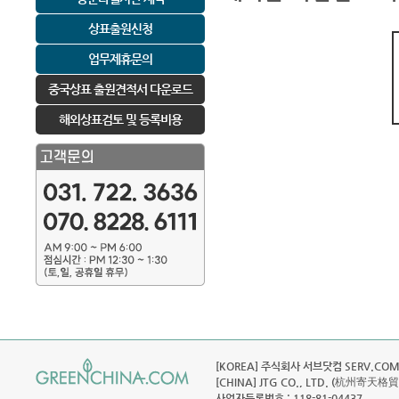
상표출원신청
업무제휴문의
중국상표 출원견적서 다운로드
해외상표검토 및 등록비용
[KOREA] 주식회사 서브닷컴 SERV.COM C
[CHINA] JTG CO., LTD. (杭州寄天格
사업자등록번호 : 118-81-04437