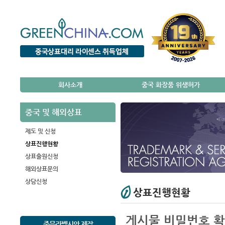
회사소개
중국 화장품 위생허가
중국 및 해외상표
제도 및 신청
상표진행현황
상표출원신청
해외상표문의
상담신청
상표진행현황
게시물 비밀번호 
중문라벨시안 제작