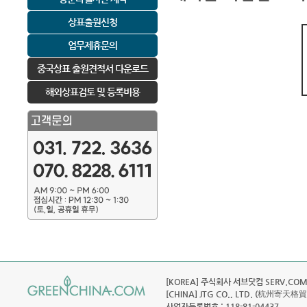
상표출원신청
업무제휴문의
중국상표 출원견적서 다운로드
해외상표검토 및 등록비용
[KOREA] 주식회사 서브닷컴 SERV.COM C
[CHINA] JTG CO., LTD. (杭州寄天格
사업자등록번호 : 118-81-04437