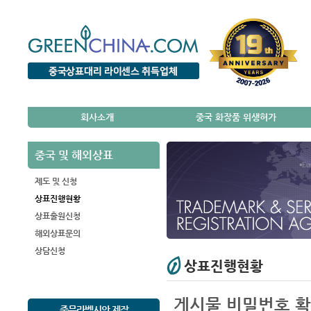
회사소개
중국 화장품 위생허가
중국 및 해외상표
제도 및 신청
상표진행현황
상표출원신청
해외상표문의
상담신청
상표진행현황
게시물 비밀번호 
중문라벨시안 제작