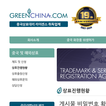
회사소개
중국 화장품 위생허가
중국 및 해외상표
제도 및 신청
상표진행현황
상표출원신청
해외상표문의
상담신청
상표진행현황
게시물 비밀번호 
중문라벨시안 제작