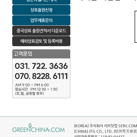
상표출원신청
업무제휴문의
중국상표 출원견적서 다운로드
해외상표검토 및 등록비용
[KOREA] 주식회사 서브닷컴 SERV.COM C
[CHINA] JTG CO., LTD. (杭州寄天格
사업자등록번호 : 118-81-04437