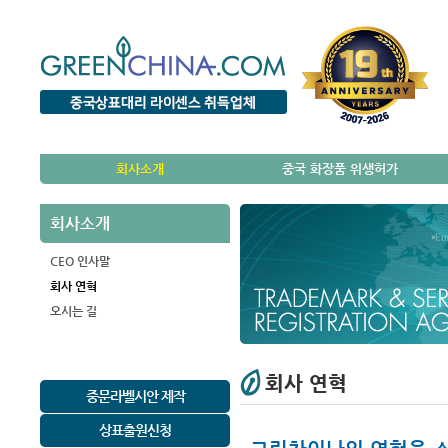
회사소개
중국 화장품 위생허가
회사소개
CEO 인사말
회사 연혁
오시는 길
회사 연혁
중문라벨시안 제작
상표출원신청