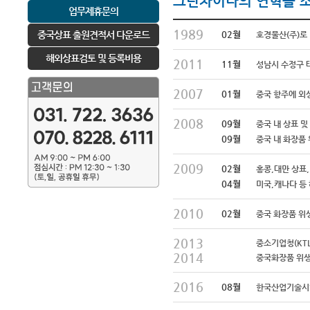
그린차이나
의 연혁을 
업무제휴문의
1989
중국상표 출원견적서 다운로드
02월
호경물산(주)로
해외상표검토 및 등록비용
2011
11월
성남시 수정구 
2007
01월
중국 항주에 외상
2008
09월
중국 내 상표 
09월
중국 내 화장품
2009
02월
홍콩,대만 상표
04월
미국,캐나다 등
2010
02월
중국 화장품 위생
2013
중소기업청(KT
2014
중국화장품 위생허
2016
08월
한국산업기술시험원